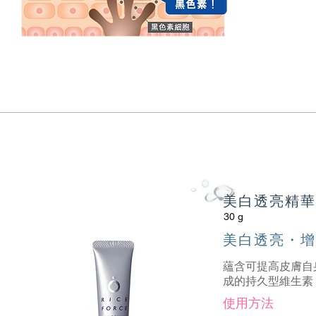
美白透亮精華
30 g
美白透亮・增
蘊含可提高皮膚自身
成的持久型維生素 
使用方法