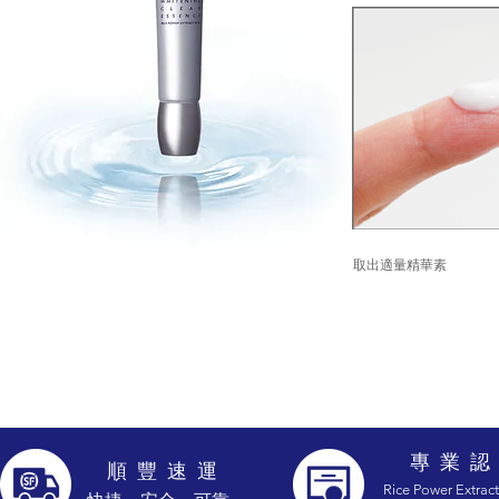
取出適量精華素
專 業 認
​順 豐 速 運
Rice Power Extract