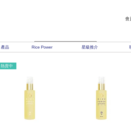
會
e 產品
Rice Power
載入上一頁
星級推介
熱賣中