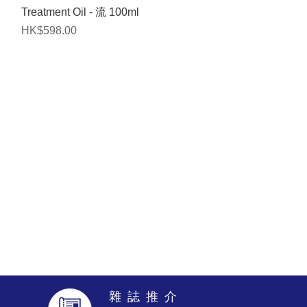
快速瀏覽
Treatment Oil - 流 100ml
價格
HK$598.00
介
雜 誌 推 介