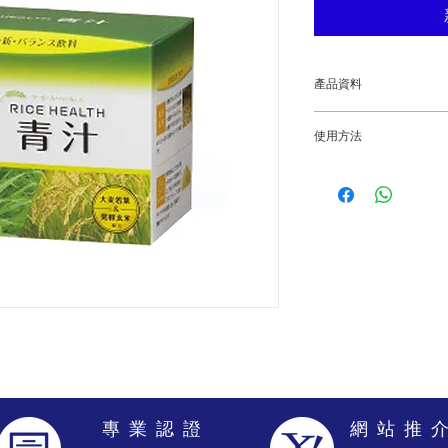
產品資料
米の獨特配方・排毒養顏
使用方法
Rice Force 
元素，是身體支撐及
1. 加⼊50－100毫升
時攝取足夠的蔬菜纖
中。
2. 加⼊一包美肌排毒
3. 握緊杯蓋搖勻或
專 業 認 證
網 站 推 