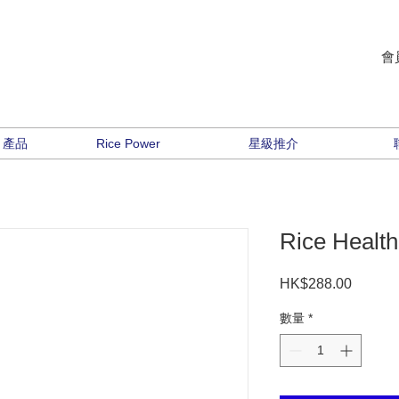
會
e 產品
Rice Power
星級推介
Rice Heal
HK$288.00
價
格
數量
*