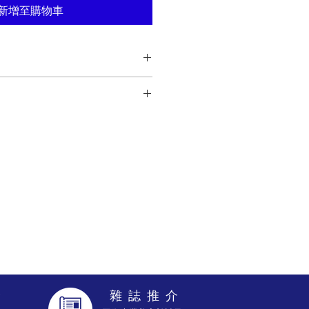
新增至購物車
1tick過！
首創加⼊酒糟提取物的青汁，含有大量氨基酸
組織肌⾁ 及皮膚的重要來源營養，同
熱水於玻璃杯或Rice Health專用杯
維，有助清除體內毒素。
青汁。
攪拌後即可飲用
介
雜 誌 推 介