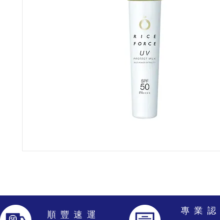
專 業 認
​順 豐 速 運