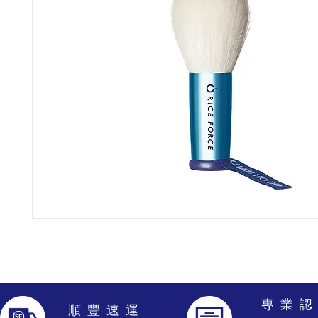
專 業 認
​順 豐 速 運