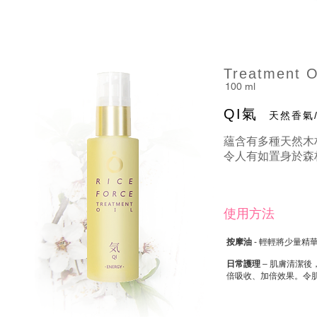
Treatment O
100 ml
QI氣
天然香氣
蘊含有多種天然木
令人有如置身於森
使用方法
按摩油
- 輕輕將少量
日常護理
– 肌膚清潔
倍吸收、加倍效果。令