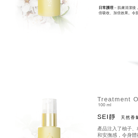
日常護理
– 肌膚清潔
倍吸收、加倍效果。令
Treatment O
100 ml
SEI靜
天然香
產品注入了柚子、
和安撫感，令身體