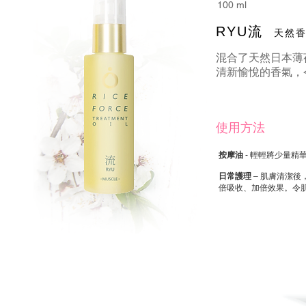
100 ml
RYU流
天然香
混合了天然日本薄
清新愉悅的香氣，
使用方法
按摩油
- 輕輕將少量
日常護理
– 肌膚清潔
倍吸收、加倍效果。令